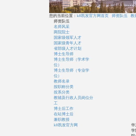
您的当前位置：
k8凯发官方网首页
师资队伍
教
师资队伍
名师风采
两院院士
国家级领军人才
国家级青年人才
省部级人才计划
博士生导师
博士生导师（学术学
位）
博士生导师（专业学
位）
教师名录
按职称分类
按系分类
教辅及行政人员岗位分
工
博士后工作
在站博士后
兼职教授
k8凯发官方网
华
学
院