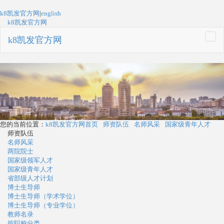
k8凯发官方网
|
english
k8凯发官方网
k8凯发官方网
togg
navi
您的当前位置：
k8凯发官方网首页
师资队伍
名师风采
国家级青年人才
师资队伍
名师风采
两院院士
国家级领军人才
国家级青年人才
省部级人才计划
博士生导师
博士生导师（学术学位）
博士生导师（专业学位）
教师名录
按职称分类