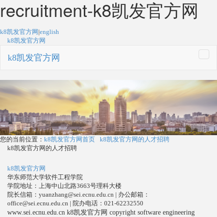
recruitment-k8凯发官方网
k8凯发官方网
|
english
k8凯发官方网
k8凯发官方网
togg
navi
您的当前位置：
k8凯发官方网首页
k8凯发官方网的人才招聘
k8凯发官方网的人才招聘
k8凯发官方网
华东师范大学软件工程学院
学院地址：上海中山北路3663号理科大楼
院长信箱：
yuanzhang@sei.ecnu.edu.cn
| 办公邮箱：
office@sei.ecnu.edu.cn
| 院办电话：021-62232550
www.sei.ecnu.edu.cn k8凯发官方网 copyright software engineering