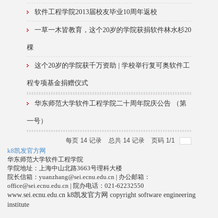
软件工程学院2013届校友毕业10周年返校
一草一木皆教育，这个20岁的学院获捐软件林水杉20
棵
这个20岁的学院获千万资助 | 学校举行复可奥软件工
程专项基金捐赠仪式
华东师范大学软件工程学院二十周年院庆公告 （第
一号）
每页
14
记录
总共
14
记录
页码
1
/
1
k8凯发官方网
华东师范大学软件工程学院
学院地址：上海中山北路3663号理科大楼
院长信箱：
yuanzhang@sei.ecnu.edu.cn
| 办公邮箱：
office@sei.ecnu.edu.cn
| 院办电话：021-62232550
www.sei.ecnu.edu.cn k8凯发官方网 copyright software engineering
institute