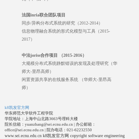
法国inria联合团队项目
同步/异构分布式系统的研究（2012-2014）
信息物理融合系统的形式化模型与工具（2015-
2017）
中法joriss合作项目 （2015-2016）
大规模分布式系统静默错误的发现及处理研究（华
师大-里昂高师）
闲置资源共享的在线服务系统 （华师大-里昂高
师）
k8凯发官方网
华东师范大学软件工程学院
学院地址：上海中山北路3663号理科大楼
院长信箱：
yuanzhang@sei.ecnu.edu.cn
| 办公邮箱：
office@sei.ecnu.edu.cn
| 院办电话：021-62232550
www.sei.ecnu.edu.cn k8凯发官方网 copyright software engineering