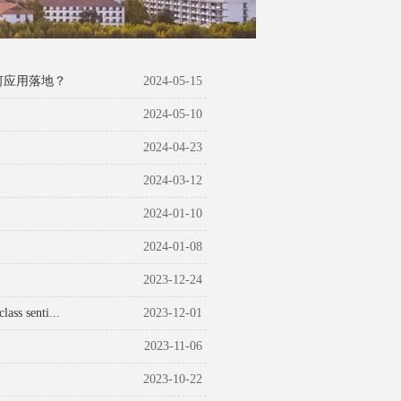
何应用落地？
2024-05-15
2024-05-10
2024-04-23
2024-03-12
2024-01-10
2024-01-08
2023-12-24
ss senti...
2023-12-01
2023-11-06
2023-10-22