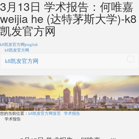
3月13日 学术报告：何唯嘉
weijia he (达特茅斯大学)-k8
凯发官方网
k8凯发官方网
|
english
k8凯发官方网
k8凯发官方网
togg
navi
您的当前位置：
k8凯发官方网首页
学术报告
学术报告