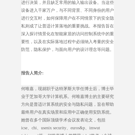
进行决策，并且缺乏常用的输入输出设备。当这些
设备进入千家万户，与不同背景、不同身份的用户
进行交互时，如何保障用户在不同情景下的安全隐
私则成了让普适计算落地的重要挑战。本报告旨在
深入探讨情景化在智能家居的访问控制系统中的重
要性，以及在实际落地过程中必须纳入考量的安全
防范，隐私保护，与面向用户的设计理念等问题。
报告人简介:
何唯嘉，现就职于达特茅斯大学任博士后，博士毕
业于芝加哥大学计算机系。何唯嘉博士的主要研究
方向是普适计算系统的安全与隐私问题，旨在帮助
最终用户在真实场景和应用中正确使用安防系统。
她曾在多个国际顶级学术会议发表论文，包括
icse、chi、usenix security、euros&p、imwut