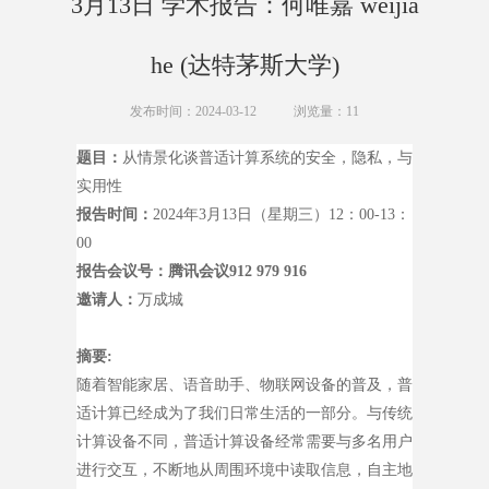
3月13日 学术报告：何唯嘉 weijia
he (达特茅斯大学)
发布时间：2024-03-12
浏览量：
11
题目：
从情景化谈普适计算系统的安全，隐私，与
实用性
报告时间：
2024年3月13日（星期三）12：00-13：
00
报告会议号：
腾讯会议912 979 916
邀请人：
万成城
摘要:
随着智能家居、语音助手、物联网设备的普及，普
适计算已经成为了我们日常生活的一部分。与传统
计算设备不同，普适计算设备经常需要与多名用户
进行交互，不断地从周围环境中读取信息，自主地