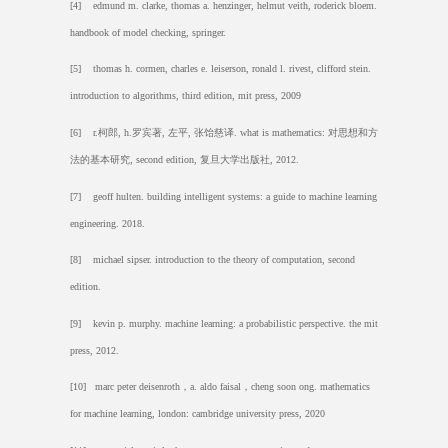
[4] edmund m. clarke, thomas a. henzinger, helmut veith, roderick bloem.
handbook of model checking, springer.
[5] thomas h. cormen, charles e. leiserson, ronald l. rivest, clifford stein.
introduction to algorithms, third edition, mit press, 2009
[6] r.
柯郎
, h.
罗宾著
,
左平
,
张饴慈译
. what is mathematics:
对思想和方
法的基本研究
, second edition,
复旦大学出版社
, 2012.
[7] geoff hulten. building intelligent systems: a guide to machine learning
engineering. 2018.
[8] michael sipser. introduction to the theory of computation, second
edition.
[9] kevin p. murphy. machine learning: a probabilistic perspective. the mit
press, 2012.
[10] marc peter deisenroth
，
a. aldo faisal
，
cheng soon ong. mathematics
for machine learning, london: cambridge university press, 2020