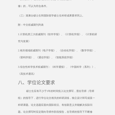
修）的，可认为符合条件。
（三）港澳台硕士生和国际留学硕士生科研成果要求同上。
附：中文权威期刊列表
1.
计算机类三大权威期刊《软件学报》、《计算机学报》、《计算机研
究与发展》
2.
相关领域权威期刊《电子学报》、《自动化学报》、《数学学报》、
《密码学报》、《通信学报》、《智能系统学报》
3.
综合性科学技术权威期刊：《科学通报》、《中国科学（系列）》、
《高技术通讯》
八、学位论文要求
硕士生应有不少于
1
年的时间投入论文撰写，需在导师（导师
组）的指导下，进行学位论文相关的科研训练，独立设计和写成某一
科研课题。论文选题应面向国际前沿、有创新意义并能解决实际问
题。论文撰写时应定期向导师作阶段报告，在导师的指导下不断修