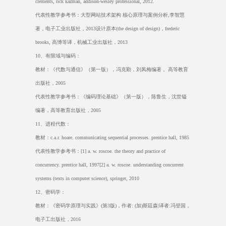
clements, rick kazman, addison-wesley professional, 2012.
代表性教学参考书：大型网站技术架构 核心原理与案例分析
,
李智慧
著，电子工业出版社，
2013
设计原本
(the design of design)
，
frederic
brooks,
高博等译，机械工业出版社，
2013
10
、有限域与编码：
教材：《代数与通信》（第一版），冯克勤，刘凤梅编著， 高等教育
出版社，
2005
代表性教学参考书：《编码理论基础》（第一版），陈鲁生，沈世镒
编著，高等教育出版社，
2005
11
、进程代数：
教材：
c.a.r. hoare. communicating sequential processes. prentice hall, 1985
代表性教学参考书：
[1] a. w. roscoe. the theory and practice of
concurrency. prentice hall, 1997[2] a. w. roscoe. understanding concurrent
systems (texts in computer science), springer, 2010
12
、密码学：
教材：《密码学原理与实践》
(
第
3
版
)
，作者
: (
加
)
斯廷森
|
译者
:
冯登国，
电子工出版社，
2016