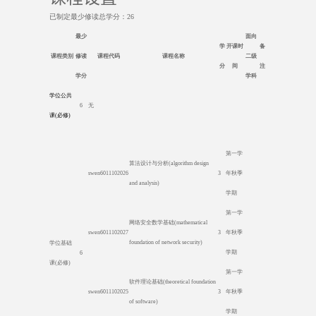
已制定最少修读总学分：
26
最少
面向
学
开课时
备
课程类别
修读
课程代码
课程名称
二级
分
间
注
学分
学科
学位公共
6
无
课
(
必修
)
第一学
算法设计与分析
(algorithm design
swen6011102026
3
年秋季
and analysis)
学期
第一学
网络安全数学基础
(mathematical
swen6011102027
3
年秋季
foundation of network security)
学位基础
学期
6
课
(
必修
)
第一学
软件理论基础
(theoretical foundation
swen6011102025
3
年秋季
of software)
学期