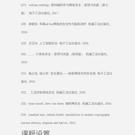
[27] william stallings.
密码编码学与网络安全：原理与实践（第七
版）
.
电子工业出版社
, 2017.
[28]
林晓东
.
车载
ad hoc
网络的安全性与隐私保护
.
机械工业出版社
,
2016.
[29]
方滨兴
.
人工智能安全
.
电子工业出版社
, 2020.
[30] , , , .
计算机安全：原理与实践（第四版）
.
机械工业出版社
,
2019.
[31]
杨义先
,
钮心忻
.
安全通论――刷新网络空间安全观
.
电子工业出
版社
, 2018.
[32] .
工业控制系统安全
.
机械工业出版社
, 2020.
[33] brian russell, drew van duren.
物联网安全
.
机械工业出版社
, 2018.
[34] jonathan katz, yehuda lindell, introduction to modern cryptography
(second edition), chapman and hall/crc, 2015.
课程设置