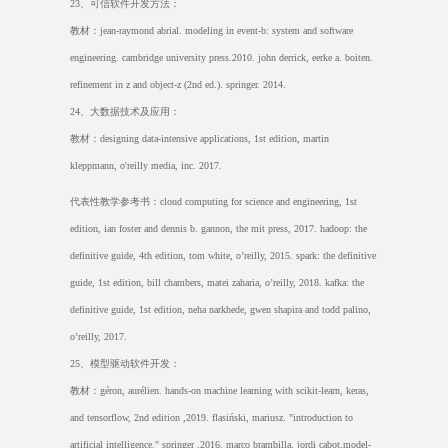
23
、可信软件开发方法：
教材：
jean-raymond abrial. modeling in event-b: system and software
engineering. cambridge university press.2010. john derrick, eerke a. boiten.
refinement in z and object-z (2nd ed.). springer. 2014.
24
、大数据技术及应用：
教材：
designing data-intensive applications, 1st edition, martin
kleppmann, o'reilly media, inc. 2017.
代表性教学参考书：
cloud computing for science and engineering, 1st
edition, ian foster and dennis b. gannon, the mit press, 2017. hadoop: the
definitive guide, 4th edition, tom white, o’reilly, 2015. spark: the definitive
guide, 1st edition, bill chambers, matei zaharia, o’reilly, 2018. kafka: the
definitive guide, 1st edition, neha narkhede, gwen shapira and todd palino,
o’reilly, 2017.
25
、模型驱动软件开发：
教材：
géron, aurélien. hands-on machine learning with scikit-learn, keras,
and tensorflow, 2nd edition ,2019. flasiński, mariusz. "introduction to
artificial intelligence." springer ,2016. marco brambilla, jordi cabot,model-