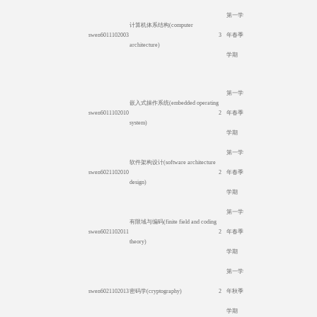
第一学
计算机体系结构
(computer
swen6011102003
3
年春季
architecture)
学期
第一学
嵌入式操作系统
(embedded operating
swen6011102010
2
年春季
system)
学期
第一学
软件架构设计
(software architecture
swen6021102010
2
年春季
design)
学期
第一学
有限域与编码
(finite field and coding
swen6021102011
2
年春季
theory)
学期
第一学
swen6021102013
密码学
(cryptography)
2
年秋季
学期