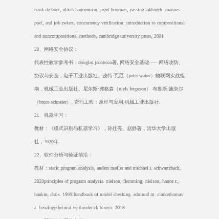
frank de boer, ulrich hannemann, jozef hooman, yassine lakhnech, mannes
poel, and job zwiers. concurrency verification: introduction to compositional
and noncompositional methods, cambridge university press, 2001
20
、网络安全协议：
代表性教学参考书：
douglas jacobson
著
,
网络安全基础——网络攻防、
协议与安全，电子工业出版社。皮特
·
瓦厄（
peter waher
）物联网实战指
南，机械工业出版社。尼尔斯
·
弗格森（
niels ferguson
） 布鲁斯
·
施奈尔
（
bruce schneier
）
,
密码工程：原理与应用
,
机械工业出版社。
21
、机器学习：
教材：《模式识别与机器学习》，孙仕亮、赵静著，清华大学出版
社，
2020
年
22
、软件分析与验证前沿：
教材：
static program analysis, anders møller and michael i. schwartzbach,
2020principles of program analysis. nielson, flemming, nielson, hanne r.,
hankin, chris. 1999.handbook of model checking. edmund m. clarkethomas
a. henzingerhelmut veithroderick bloem. 2018