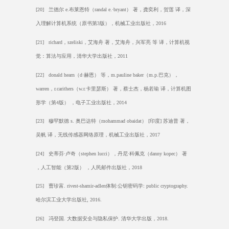
[20]
兰德尔
e.
布莱恩特（
randal e.·bryant
） 著，龚奕利，贺莲 译，深
入理解计算机系统（原书第
3
版），机械工业出版社，
2016
[21] richard
，
szeliski
，艾海舟 著，艾海舟，兴军亮 等 译，计算机视
觉：算法与应用，清华大学出版社，
2011
[22] donald hearn
（
d·
赫恩） 等，
m.pauline baker
（
m.p.
巴克），
warren
，
r.carithers
（
w.r.
卡里瑟斯） 著，蔡士杰，杨若瑜 译，计算机图
形学（第
4
版） ，电子工业出版社，
2014
[23]
穆罕默德
s.
奥巴达特（
mohammad obaidat
）
[
印度
]
苏迪普 著，
吴帆 译，无线传感器网络原理，机械工业出版社，
2017
[24]
史蒂芬
·
卢奇（
stephen lucci
），丹尼
·
科佩克（
danny kopec
） 著
，人工智能（第
2
版） ，人民邮件出版社，
2018
[25]
曹珍富
. rivest-shamir-adlen
体制
:
公钥密码学
: public cryptography.
哈尔滨工业大学出版社
, 2016.
[26]
冯登国
.
大数据安全与隐私保护
.
清华大学出版，
2018.