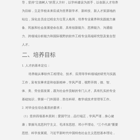
导，坚持“立德树人”的育人方针，以学科建设为抓手，以创新人才培养
为目标，立足学校未来应成为世界新学术、新科技、新人才策源地的
站位，深化全员全过程全方位育人格局，培养专业素养和实践能力兼
备、民族和社会发展使命在肩、具有创新能力、思辨能力、沟通能
力、跨领域分析能力和国际视野的软件工程专业高端研究型及复合型
人才。
二、培养目标
1.
人才的基本定位：
培养能从事软件工程理论、技术、应用等学科领域的研究与实践
工作，富有实事求是和创新精神，学风严谨，视野开阔，德、智、
体、美、劳全面发展，愿为社会作贡献的专门人才。具有扎实的专业
基础知识，掌握一门外国语，胜任科研、教学或技术管理等工作。
2.
对毕业生综合素质的要求：
（
1
）坚持四项基本原则；爱国守法，品行端正，学风严谨，身心健
康；掌握马克思列宁主义、毛泽东思想、邓小平理论、“三个代表”重要
思想、科学发展观、习近平新时代中国特色社会主义思想基本理论，