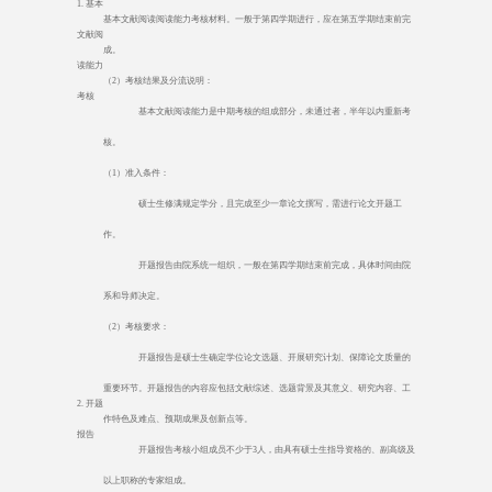
1.
基本
基本文献阅读阅读能力考核材料。一般于第四学期进行，应在第五学期结束前完
文献阅
成。
读能力
（
2
）考核结果及分流说明：
考核
基本文献阅读能力是中期考核的组成部分，未通过者，半年以内重新考
核。
（
1
）准入条件：
硕士生修满规定学分，且完成至少一章论文撰写，需进行论文开题工
作。
开题报告由院系统一组织，一般在第四学期结束前完成，具体时间由院
系和导师决定。
（
2
）考核要求：
开题报告是硕士生确定学位论文选题、开展研究计划、保障论文质量的
重要环节。开题报告的内容应包括文献综述、选题背景及其意义、研究内容、工
2.
开题
作特色及难点、预期成果及创新点等。
报告
开题报告考核小组成员不少于
3
人，由具有硕士生指导资格的、副高级及
以上职称的专家组成。