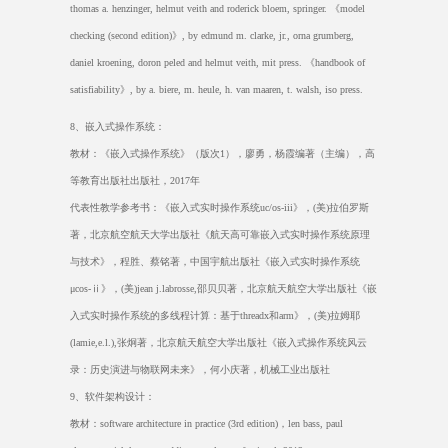
thomas a. henzinger, helmut veith and roderick bloem, springer.
《
model
checking (second edition)
》
, by edmund m. clarke, jr., orna grumberg,
daniel kroening, doron peled and helmut veith, mit press.
《
handbook of
satisfiability
》
, by a. biere, m. heule, h. van maaren, t. walsh, iso press.
8
、嵌入式操作系统：
教材：《嵌入式操作系统》（版次
1
），廖勇，杨霞编著（主编），高
等教育出版社出版社，
2017
年
代表性教学参考书：《嵌入式实时操作系统
uc/os-iii
》，
(
美
)
拉伯罗斯
著，北京航空航天大学出版社《航天高可靠嵌入式实时操作系统原理
与技术》，程胜、蔡铭著，中国宇航出版社《嵌入式实时操作系统
μcos-ⅱ
》，
(
美
)jean j.labrosse,
邵贝贝著，北京航天航空大学出版社《嵌
入式实时操作系统的多线程计算：基于
threadx
和
arm
》，
(
美
)
拉姆耶
(lamie,e.l.),
张炯著，北京航天航空大学出版社《嵌入式操作系统风云
录：历史演进与物联网未来》，何小庆著，机械工业出版社
9
、软件架构设计：
教材：
software architecture in practice (3rd edition)
，
len bass, paul