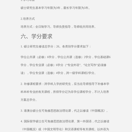
硕士研究生基本学习年限为
3
年，最长学习年限为
5
年。
2.
培养方式
培养方式：全日制学习。导师负责指导，导师组共同培养。
六、学分要求
1.
硕士研究生修读总学分：
26
。各类别学分要求如下：
学位公共课（必修）
6
学分，学位公共课（选修）
2
学分，学位基础课
6
学分，学位专业课（必修）
6
学分（“专业外语”、“论文写作”必须修
读），学位专业课（选修）
4
学分，跨一级学科课程
2
学分。
2.
补修课程要求：跨学科入学的研究生，应当在导师指导下补修本学
科本科专业的有关课程，所得学分记为非学位课程学分，不计入培养
方案总学分。
3.
港澳台硕士生可免修思想政治理论课，代之以修读《中国概况》。
4.
国际留学硕士生可免修思想政治理论课、第一外国语，代之以修读
《中国概况》或《中国文明导论》和汉语课程等有关课程。以外语为