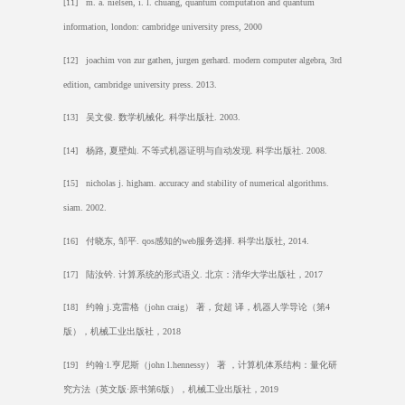
[11] m. a. nielsen, i. l. chuang, quantum computation and quantum
information, london: cambridge university press, 2000
[12] joachim von zur gathen, jurgen gerhard. modern computer algebra, 3rd
edition, cambridge university press. 2013.
[13]
吴文俊
.
数学机械化
.
科学出版社
. 2003.
[14]
杨路
,
夏壁灿
.
不等式机器证明与自动发现
.
科学出版社
. 2008.
[15] nicholas j. higham. accuracy and stability of numerical algorithms.
siam. 2002.
[16]
付晓东
,
邹平
. qos
感知的
web
服务选择
.
科学出版社
, 2014.
[17]
陆汝钤
.
计算系统的形式语义
.
北京：清华大学出版社，
2017
[18]
约翰
j.
克雷格（
john craig
） 著，贠超 译，机器人学导论（第
4
版），机械工业出版社，
2018
[19]
约翰
·l.
亨尼斯（
john l.hennessy
） 著 ，计算机体系结构：量化研
究方法（英文版
·
原书第
6
版），机械工业出版社，
2019