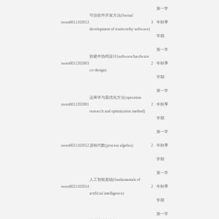
第一学
可信软件开发方法
(formal
swen6011102013
3
年秋季
development of trustworthy software)
学期
第一学
软硬件协同设计
(software/hardware
swen6011202003
2
年秋季
co-design)
学期
第一学
运筹学与最优化方法
(operation
swen6011202001
2
年秋季
research and optimization method)
学期
第一学
swen6021102012
进程代数
(process algebra)
2
年秋季
学期
第一学
人工智能基础
(fundamentals of
swen6021102014
2
年秋季
artificial intelligence)
学期
第一学