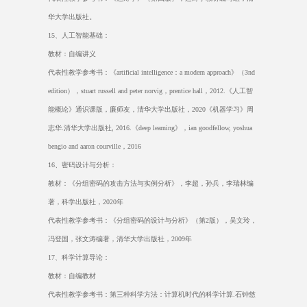
华大学出版社。
15
、人工智能基础：
教材：自编讲义
代表性教学参考书：《
artificial intelligence
：
a modern approach
》（
3nd
edition
），
stuart russell and peter norvig
，
prentice hall
，
2012.
《人工智
能概论》通识课版，廉师友，清华大学出版社，
2020
《机器学习》周
志华
.
清华大学出版社
, 2016.
《
deep learning
》，
ian goodfellow, yoshua
bengio and aaron courville
，
2016
16
、密码设计与分析：
教材：《分组密码的攻击方法与实例分析》，李超，孙兵，李瑞林编
著，科学出版社，
2020
年
代表性教学参考书：《分组密码的设计与分析》（第
2
版），吴文玲，
冯登国，张文涛编著，清华大学出版社，
2009
年
17
、科学计算导论：
教材：自编教材
代表性教学参考书：第三种科学方法：计算机时代的科学计算
.
石钟慈