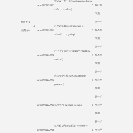
密码设计与分析
(cryptography design
swen6021102018
2
年秋季
and cryptanalysis)
学期
第一学
学位专业
科学计算导论
(introduction to
4
swen6021102019
2
年春季
课
(
选修
)
scientific computing)
学期
第一学
程序验证方法
(program verification
swen6021102021
2
年春季
methods)
学期
第一学
网络安全协议
(network security
swen6021102022
2
年秋季
protocols)
学期
第一学
swen6021102023
机器学习
(machine learning)
2
年秋季
学期
第一学
软件分析与验证前沿
(frontiers of
swen6021102025
2
年秋季