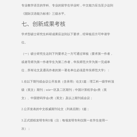
专业教学语言的学科、专业的留学生毕业时，中文能力应当至少达到
《国际汉语能力标准》三级水平。
七、创新成果考核
学术型硕士研究生科研成果应达到以下要求，经审核后方可申请学
位。
（一）硕士研究生达到下列要求之一方可通过审核（要求第一作者，
或者导师为第一作者学生为第二作者，华东师范大学为第一完成单
位，所有论文及通讯作者的第一署名单位必须是华东师范大学）：
1.
在以下期刊或会议公开发表（含录用）论文
1
篇：理工科一级学科顶
级（英文）期刊；
scie
一区及二区期刊；中国计算机学会
c
类（英
文）、中国密码学会
c
类（英文）及以上期刊或会议；
2.
公开发表的中文权威期刊论文（列表后附）
1
篇；
3.
正式授权发明专利
1
项（注：每项发明专利仅限一名学生使用一
次）；