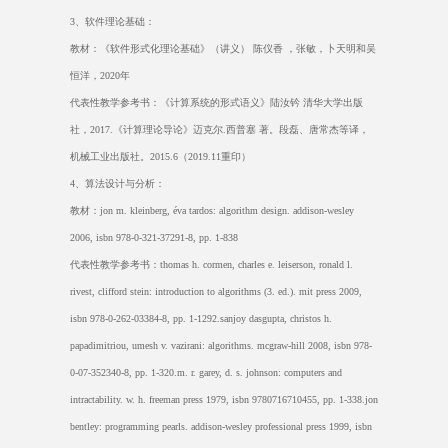
3
、软件理论基础：
教材：《软件形式化理论基础》（讲义） 陈仪香 ，张敏，卜天明和吴
恒洋，
2020
年
代表性教学参考书：《计算系统的形式语义》陆汝钤 清华大学出版
社，
2017.
《计算理论导论》迈克尔
.
西普塞 著。段磊、唐常杰等译，
机械工业出版社。
2015.6
（
2019.11
重印）
4
、算法设计与分析：
教材：
jon m. kleinberg, éva tardos: algorithm design. addison-wesley
2006, isbn 978-0-321-37291-8, pp. 1-838
代表性教学参考书：
thomas h. cormen, charles e. leiserson, ronald l.
rivest, clifford stein: introduction to algorithms (3. ed.). mit press 2009,
isbn 978-0-262-03384-8, pp. 1-1292.sanjoy dasgupta, christos h.
papadimitriou, umesh v. vazirani: algorithms. mcgraw-hill 2008, isbn 978-
0-07-352340-8, pp. 1-320.m. r. garey, d. s. johnson: computers and
intractability. w. h. freeman press 1979, isbn 9780716710455, pp. 1-338.jon
bentley: programming pearls. addison-wesley professional press 1999, isbn