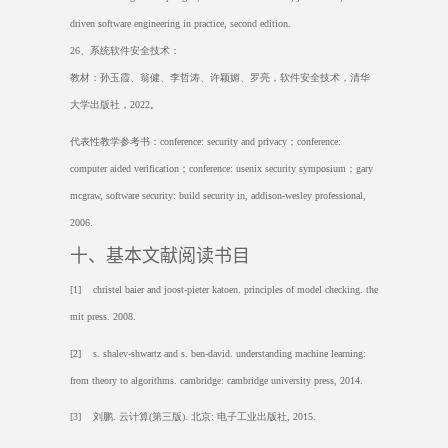
driven software engineering in practice, second edition.
26
、系统软件安全技术：
教材：孙玉霞、翁健、李哲涛、许颖媚、罗亮，软件安全技术，清华
大学出版社，
2022
。
代表性教学参考书：
conference: security and privacy
；
conference:
computer aided verification
；
conference: usenix security symposium
；
gary
mcgraw, software security: build security in, addison-wesley professional,
2006.
十、基本文献阅读书目
[1] christel baier and joost-pieter katoen. principles of model checking. the
mit press. 2008.
[2] s. shalev-shwartz and s. ben-david. understanding machine learning:
from theory to algorithms. cambridge: cambridge university press, 2014.
[3]
刘鹏
.
云计算
(
第三版
).
北京
:
电子工业出版社
, 2015.