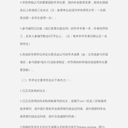
4.
学院审核认可的重要国际学术比赛、国内外创新类竞赛，获得全国级
及以上奖项前三名名次（注：参赛单位必须为华东师范大学；一次获
奖仅限一名学生使用一次）；
5.
参与编写已出版（或已签署出版合同）的学术专著一本，作者排序前
三，且本人参编字数达
8
万字以上。（注：每本学术专著仅限认定一名
研究生）
6.
其他经导师学位评定分委员会认可的学术成果（如：主导或参与开源
项目；参与国家
/
地方
/
行业标准制定；对导师的科研项目或成果作出重
要贡献）。
（二）学术论文要求符合以下条件之一：
1.
已正式发表的论文；
2.
已正式录用但尚未取得检索号的论文，须属于
scie
一区及二区检索库
收录期刊、或中国计算机学会推荐期刊或会议列表、或中国密码学会
推荐期刊或会议列表、或中文权威期刊列表；
3.
投稿的学术论文在论文成果认定时间点状态为
minor revision
（即小