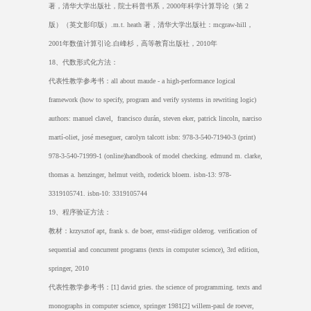
著，清华大学出版社，院士科普书系，
2000
年科学计算导论（第
2
版）（英文影印版）
.m.t. heath
著，清华大学出版社：
mcgraw-hill
，
2001
年数值计算引论
.
白峰杉，高等教育出版社，
2010
年
18
、代数形式化方法：
代表性教学参考书：
all about maude - a high-performance logical
framework (how to specify, program and verify systems in rewriting logic)
authors: manuel clavel, francisco durán, steven eker, patrick lincoln, narciso
martí-oliet, josé meseguer, carolyn talcott isbn: 978-3-540-71940-3 (print)
978-3-540-71999-1 (online)handbook of model checking. edmund m. clarke,
thomas a. henzinger, helmut veith, roderick bloem. isbn-13: 978-
3319105741. isbn-10: 3319105744
19
、程序验证方法：
教材：
krzysztof apt, frank s. de boer, ernst-rüdiger olderog. verification of
sequential and concurrent programs (texts in computer science), 3rd edition,
springer, 2010
代表性教学参考书：
[1] david gries. the science of programming. texts and
monographs in computer science, springer 1981[2] willem-paul de roever,