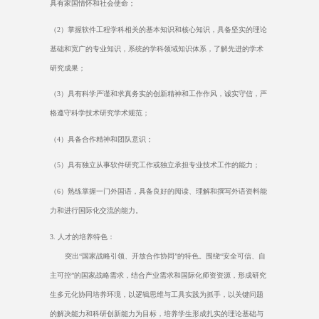
具有家国情怀和社会使命；
（
2
）掌握软件工程学科相关的基本知识和核心知识，具备坚实的理论
基础和宽广的专业知识，系统的学科领域知识体系，了解先进的学术
研究成果；
（
3
）具有科学严谨和求真务实的创新精神和工作作风，诚实守信，严
格遵守科学技术研究学术规范；
（
4
）具备合作精神和团队意识；
（
5
）具有独立从事软件研究工作或独立承担专业技术工作的能力；
（
6
）熟练掌握一门外国语，具备良好的阅读、理解和撰写外语资料能
力和进行国际化交流的能力。
3.
人才的培养特色：
突出“国家战略引领、开放合作协同”的特色。围绕“安全可信、自
主可控”的国家战略需求，结合产业需求和国际化师资资源，形成研究
生多元化协同培养环境，以逻辑思维与工具实践为抓手，以关键问题
的解决能力和科研创新能力为目标，培养学生形成扎实的理论基础与