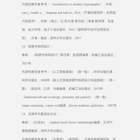
代表性教学参考书：《
introduction to modern cryptography
》，作者
:
katz j, lindell y.
，
chapman and hall/crc, 2014.
《严肃的密码学：实用现
代加密术》，作者
:
（瑞士）让
-
菲力浦
·
奥马松）
|
译者
:
陈华瑾、巩道
福、俞少华等，电子工业出版社，
2021
《密码学中的可证明安全
性》，作者：杨波，清华大学出版社，
2017
13
、软硬件协同设计：
教材： 《软硬件协同设计》陈仪香、陈彦辉编著，机械工业出版社，
2021
年
代表性教学参考书：《人工智能基础》（第一版），科学出版社著，
科学出版社，
2000
年《嵌入式系统软硬件协同设计实战指南》（第一
版），陆佳华，江舟，马岷编著，机械工业出版社，
2013
年
《
hardware/software co-design: principles and practice
》（第一版），
jorgen staunstrup, wayne wolf
编著，
kluwer academic publishers
，
1997
年
14
、运筹学与最优化方法：
教材：《凸优化》，
stephen boyd) lieven vandenberghe
编著，王书宁、
黄晓霖翻译，清华大学出版社。
代表性教学参考书：《运筹学》（第四版），运筹学教材编写组，清