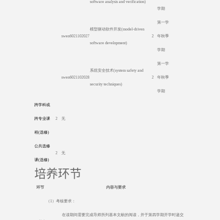
software analysis and verification)
学期
第一学
模型驱动软件开发
(model-driven
swen6021102027
2
年秋季
software development)
学期
第一学
系统安全技术
(system safety and
swen6021102028
2
年秋季
security techniques)
学期
跨学科或
跨专业课
2
无
程
(
选修
)
公共选修
2
无
课
(
选修
)
培养环节
环节
内容与要求
（
1
）考核要求：
在读期间需要完成导师所列基本文献的阅读，并于第四学期开学时递交