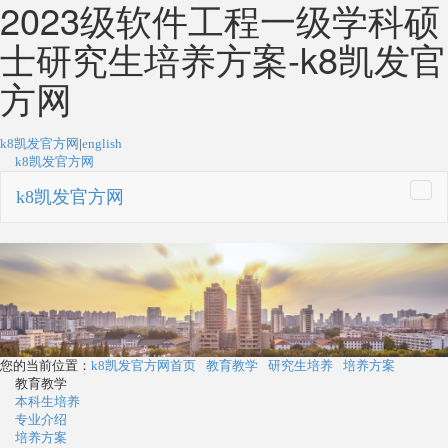
2023级软件工程一级学科硕
士研究生培养方案-k8凯发官
方网
k8凯发官方网
|
english
k8凯发官方网
k8凯发官方网
togg
navi
您的当前位置：
k8凯发官方网首页
教育教学
研究生培养
培养方案
教育教学
本科生培养
专业介绍
培养方案