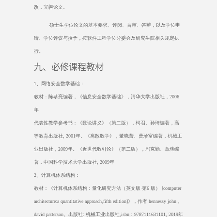
改，完善论文。
硕士生学位论文的基本要求、评阅、盲审、答辩，以及学位申
请、学位评议与授予，按软件工程学位分委会及研究生院相关规定执
行。
九、必修课程教材
1
、网络安全数学基础：
教材：陈恭亮编著，《信息安全数学基础》，清华大学出版社，
2006
年
代表性教学参考书：《数论讲义》（第二版），柯召、孙琦编著，高
等教育出版社
, 2001
年。《离散数学》，董晓蕾、曹珍富编著，机械工
业出版社，
2009
年。《近世代数引论》（第二版），冯克勤、章璞编
著，中国科学技术大学出版社
, 2009
年
2
、计算机体系结构：
教材：《计算机体系结构：量化研究方法（英文版
·
第
6
版）
[computer
architecture:a quantitative approach,fifth edition]
》，作者
hennessy john
，
david patterson
。出版社
:
机械工业出版社
,isbn
：
9787111631101, 2019
年