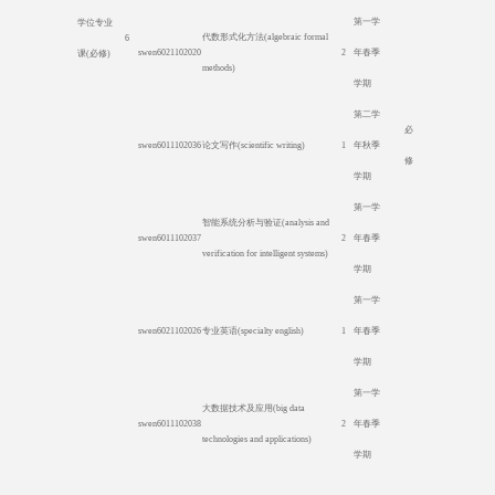
第一学
学位专业
代数形式化方法
(algebraic formal
6
swen6021102020
2
年春季
课
(
必修
)
methods)
学期
第二学
必
swen6011102036
论文写作
(scientific writing)
1
年秋季
修
学期
第一学
智能系统分析与验证
(analysis and
swen6011102037
2
年春季
verification for intelligent systems)
学期
第一学
swen6021102026
专业英语
(specialty english)
1
年春季
学期
第一学
大数据技术及应用
(big data
swen6011102038
2
年春季
technologies and applications)
学期