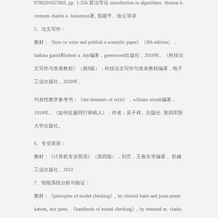
9780201657883, pp. 1-256.
算法导论
introduction to algorithms. thomas h.
cormem charles e. lesiserson
著
,
殷建平、徐云等译
5
、论文写作：
教材：《
how to write and publish a scientific paper
》（
8th edition
），
barbara gastel
和
robert a. day
编著，
greenwood
出版社，
2016
年。《科技论
文写作与发表教程》（第
8
版），科技论文写作与发表教程编著，电子
工业出版社，
2018
年。
代表性教学参考书：《
the elements of style
》，
william strunk
编著，
1918
年。《如何征服同行审稿人》，作者：吴子祥。出版社
:
第四军医
大学出版社。
6
、专业英语：
教材：《计算机专业英语》（第四版），刘艺，王春生等编著， 机械
工业出版社，
2013
7
、智能系统分析与验证：
教材：《
principles of model checking
》
, by christel baier and joost-pieter
katoen, mit press.
《
handbook of model checking
》
, by edmund m. clarke,