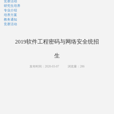
竞赛活动
研究生培养
专业介绍
培养方案
教务通知
竞赛活动
2019软件工程密码与网络安全统招
生
发布时间：2020-03-07
浏览量：
286