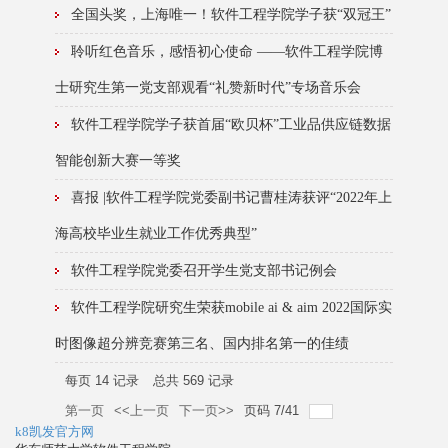
全国头奖，上海唯一！软件工程学院学子获“双冠王”
聆听红色音乐，感悟初心使命 ——软件工程学院博
士研究生第一党支部观看“礼赞新时代”专场音乐会
软件工程学院学子获首届“欧贝杯”工业品供应链数据
智能创新大赛一等奖
喜报 |软件工程学院党委副书记曹桂涛获评“2022年上
海高校毕业生就业工作优秀典型”
软件工程学院党委召开学生党支部书记例会
软件工程学院研究生荣获mobile ai & aim 2022国际实
时图像超分辨竞赛第三名、国内排名第一的佳绩
每页
14
记录
总共
569
记录
第一页
<<上一页
下一页>>
页码
7
/
41
k8凯发官方网