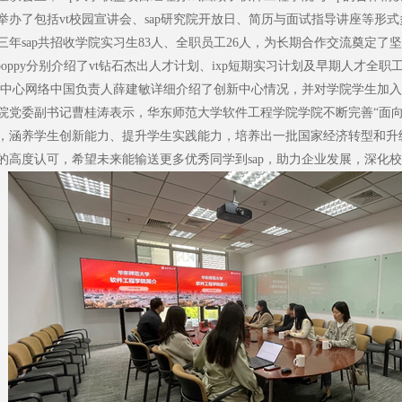
举办了包括vt校园宣讲会、sap研究院开放日、简历与面试指导讲座等形
三年sap共招收学院实习生83人、全职员工26人，为长期合作交流奠定了坚实的
si及poppy分别介绍了vt钻石杰出人才计划、ixp短期实习计划及早期人才全
创新中心网络中国负责人薛建敏详细介绍了创新中心情况，并对学院学生加入
委副书记曹桂涛表示，华东师范大学软件工程学院学院不断完善“面向
，涵养学生创新能力、提升学生实践能力，培养出一批国家经济转型和升
的高度认可，希望未来能输送更多优秀同学到sap，助力企业发展，深化