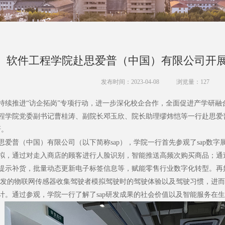
软件工程学院赴思爱普（中国）有限公司开展
发布时间：2023-04-08
浏览量：
127
推进“访企拓岗”专项行动，进一步深化校企合作，全面促进产学研融
程学院党委副书记曹桂涛、副院长邓玉欣、院长助理缪炜恺等一行赴思爱
研。
普（中国）有限公司（以下简称sap），学院一行首先参观了sap数字展
拟，通过对走入商店的顾客进行人脸识别，智能推送高频次购买商品；通
提示补货，批量动态更新电子标签信息等，赋能零售行业数字化转型。再如
p研发的物联网传感器收集驾驶者模拟驾驶时的驾驶体验以及驾驶习惯，进
计。通过参观，学院一行了解了sap研发成果的社会价值以及智能服务在