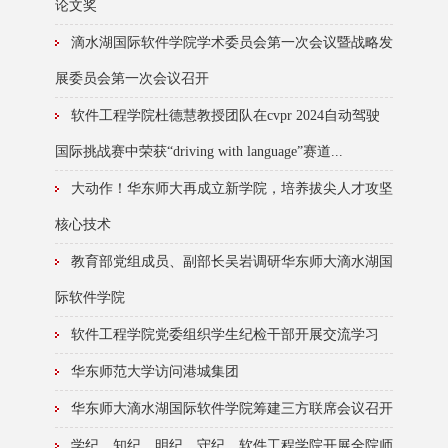
论文奖
滴水湖国际软件学院学术委员会第一次会议暨战略发
展委员会第一次会议召开
软件工程学院杜德慧教授团队在cvpr 2024自动驾驶
国际挑战赛中荣获“driving with language”赛道...
大动作！华东师大再成立新学院，培养拔尖人才攻坚
核心技术
教育部党组成员、副部长吴岩调研华东师大滴水湖国
际软件学院
软件工程学院党委组织学生纪检干部开展交流学习
华东师范大学访问港城集团
华东师大滴水湖国际软件学院筹建三方联席会议召开
学纪、知纪、明纪、守纪，软件工程学院开展全院师