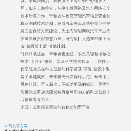
就。学成归国后，积极服务上海科创中心建设大
局，加入上海控安，从事车载网络及汽车网络安全
技术研发工作，带领团队攻克智能汽车信息安全仿
真及测试技术难题，完成汽车整车及核心零部件信
息安全保障方案建设，为上海智能网联汽车产业高
质量发展贡献智慧力量。研究项目入选2022年上海
市“超级博士后”激励计划。
时代呼唤担当，青年勇担重任。攻坚关键领域核心
技术“卡脖子”难题、普及科学技术知识……软件工
程学院党员在科技创新与科学普及“两翼”建设中取
得了卓越成效，未来将充分发挥好示范引领作用，
再创佳绩、再立新功，不断以更高的标准、更优的
质量为上海加快建设具有全球影响力的科技创新中
心贡献青春力量。
来源：上海控安研发与转化功能型平台
k8凯发官方网