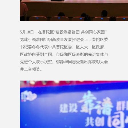
5月18日，在普陀区“建设靠谱群团 共创同心家园”
党建引领群团组织高质量发展推进会上，普陀区委
书记姜冬冬代表中共普陀区委、区人大、区政府、
区政协向受到全国、市级和区级表彰的先进集体与
先进个人表示祝贺。郁静华同志受邀出席表彰大会
并上台领奖。