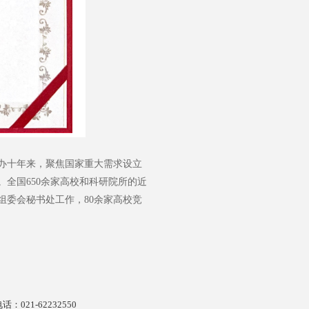
办十年来，聚焦国家重大需求设立
全国650余家高校和科研院所的近
组委会秘书处工作，80余家高校竞
话：021-62232550