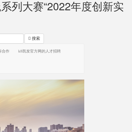
列大赛“2022年度创新实
搜索
际合作
k8凯发官方网的人才招聘