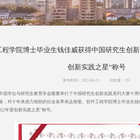
工程学院博士毕业生钱佳威获得中国研究生创新实
创新实践之星”称号
发布时间：2023-04-23
浏览量：
351
中国学位与研究生教育学会隆重举行了中国研究生创新实践系列大赛十周
验，对十年来鼎力相助的社会各界表达致敬。软件工程学院博士毕业生钱
2022年度创新实践之星”称号。