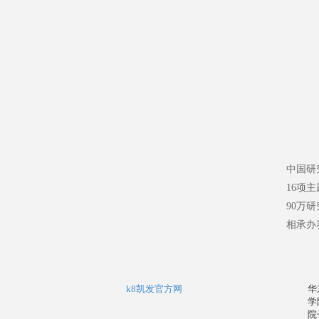
中国研
16项
90万
相承办
k8凯发官方网
华
学
院