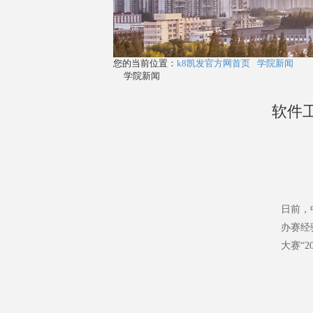
您的当前位置：
k8凯发官方网首页
学院新闻
学院新闻
软件
日前，
办赛经
大赛“