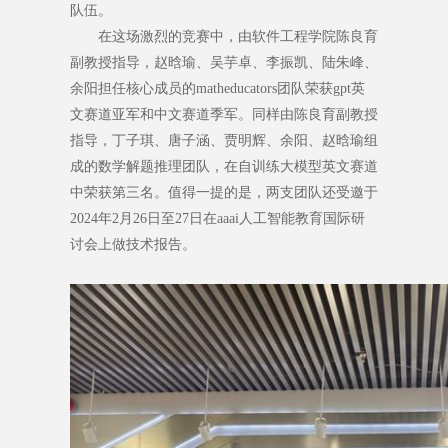
队伍。
在这场激烈的竞赛中，由软件工程学院陈良育
副教授指导，赵晗瑜、吴芋卓、李振凯、陆朱峰、
余阳担任核心成员的matheducators团队荣获gpt英
文赛道亚军和中文赛道季军。同样由陈良育副教授
指导，丁子琪、唐子涵、贾明辉、余阳、赵晗瑜组
成的数学解题推理团队，在自训练大模型英文赛道
中荣获第三名。值得一提的是，两支团队还受邀于
2024年2月26日至27日在aaai人工智能教育国际研
讨会上做技术报告。