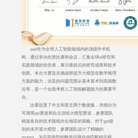
aaai作为全球人工智能领域内的顶级学术机
构，通过举办此类比赛和会议，汇集全球ai研究和
实践领域的佼佼者，展示最前沿的研究成果和技术
创新。本次大赛旨在挑战和提升大模型在数学推理
方面的能力，涉及的问题范围从基本算术到高级数
论等，是一个全面考察人工智能解题能力的重要平
台。
比赛设置了中文和英文两个数据集，并细分为
可调用api赛道和自主训练大模型赛道，参赛团队
根据各自的技术路线作出相应的策略。对于gpt级
别的未开源大模型，参赛团队设计了精确的
prompt，为不同类型的数学问题自动匹配特定模