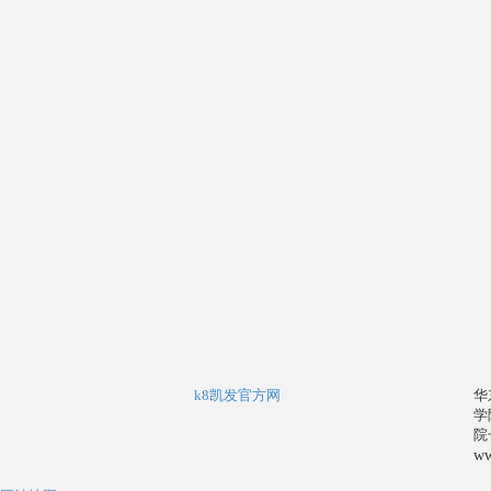
k8凯发官方网
华
学
院
ww