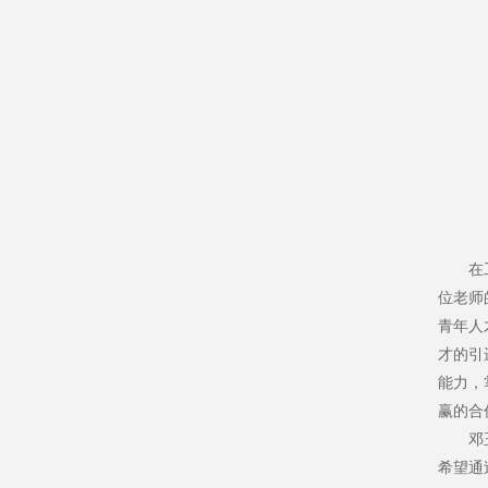
在工商
位老师
青年人
才的引
能力，
赢的合
邓玉欣
希望通