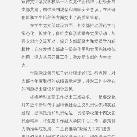
宣传贯彻落实学校第十四次党代会精神，积极开展
支部共建，增强法制观念和国家安全意识，在科研
创新和学生培养等方面交出了高质量答卷。
在学生党支部建设方面，各支部推动理论学习
常态化、长效化，多维度多形式举办党员活动，加
强支部内交流互动，提升支部凝聚力和党员学习积
极性；充分发挥支部战斗堡垒作用和党员先锋模范
作用，深入基层开展工作，激发党支部的内生动
力。
学院党政领导班子针对现场述职进行点评，对
支部本年度取得的成绩表示肯定，并对工作中存在
的问题提出建议和指导意见。
杨艳琴对支部工作提出三点要求。一是要深化
对习近平新时代中国特色社会主义思想认识和实践
过程，提高政治和思想站位，贯彻学校第十四次党
代会精神，将党建工作融入学院中心工作，群策群
力助推学院发展。二是要推动“凝聚力工程”建设，
盘活资源组织形式多样的党员活动，强化党员责任