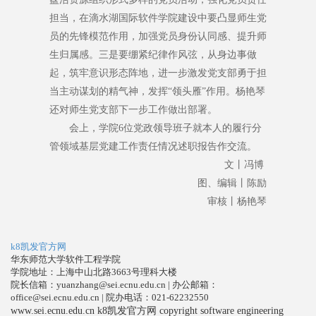
担当，在滴水湖国际软件学院建设中要凸显师生党
员的先锋模范作用，加强党员身份认同感、提升师
生归属感。三是要绷紧纪律作风弦，从身边事做
起，筑牢意识形态阵地，进一步激发党支部勇于担
当主动谋划的精气神，发挥“领头雁”作用。杨艳琴
还对师生党支部下一步工作做出部署。
会上，学院6位党政领导班子就本人的履行分
管领域基层党建工作责任情况述职报告作交流。
文丨冯博
图、编辑丨陈励
审核丨杨艳琴
k8凯发官方网
华东师范大学软件工程学院
学院地址：上海中山北路3663号理科大楼
院长信箱：
yuanzhang@sei.ecnu.edu.cn
| 办公邮箱：
office@sei.ecnu.edu.cn
| 院办电话：021-62232550
www.sei.ecnu.edu.cn k8凯发官方网 copyright software engineering