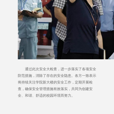
通过此次安全大检查，进一步落实了各项安全
防范措施，消除了存在的安全隐患。各方一致表示
将持续关注学院新大楼的安全工作，定期开展检
查，确保安全管理措施有效落实，共同为创建安
全、和谐、舒适的校园环境而努力。