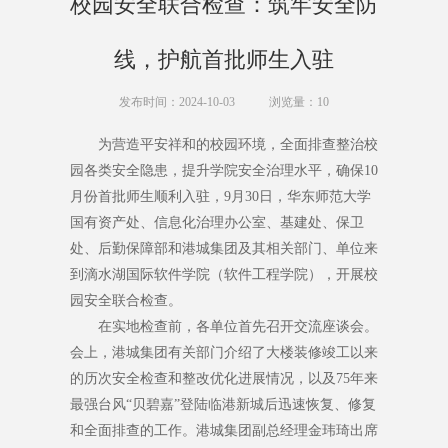
校园安全联合检查：筑牢安全防
线，护航首批师生入驻
发布时间：2024-10-03
浏览量：
10
为营造平安祥和的校园环境，全面排查整治校
园各类安全隐患，提升学院安全治理水平，确保10
月份首批师生顺利入驻，9月30日，华东师范大学
国有资产处、信息化治理办公室、基建处、保卫
处、后勤保障部和港城集团及其相关部门、单位来
到滴水湖国际软件学院（软件工程学院），开展校
园安全联合检查。
在实地检查前，各单位首先召开交流座谈会。
会上，港城集团有关部门介绍了大楼装修竣工以来
的历次安全检查和整改优化进展情况，以及75年来
最强台风“贝碧嘉”登陆临港新城后迅速恢复、修复
和全面排查的工作。港城集团副总经理金玮琦出席