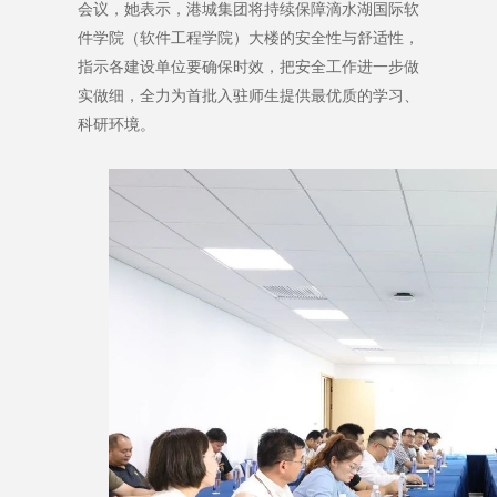
会议，她表示，港城集团将持续保障滴水湖国际软
件学院（软件工程学院）大楼的安全性与舒适性，
指示各建设单位要确保时效，把安全工作进一步做
实做细，全力为首批入驻师生提供最优质的学习、
科研环境。