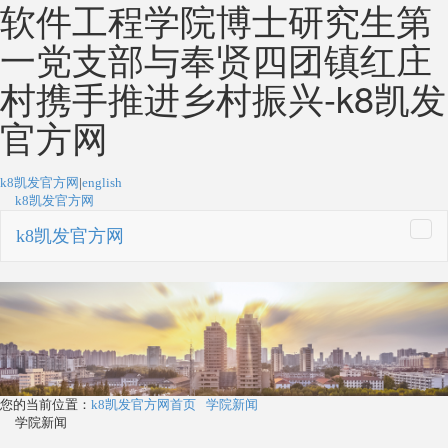
软件工程学院博士研究生第
一党支部与奉贤四团镇红庄
村携手推进乡村振兴-k8凯发
官方网
k8凯发官方网
|
english
k8凯发官方网
k8凯发官方网
togg
navi
您的当前位置：
k8凯发官方网首页
学院新闻
学院新闻