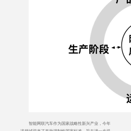
智能网联汽车作为国家战略性新兴产业，今年