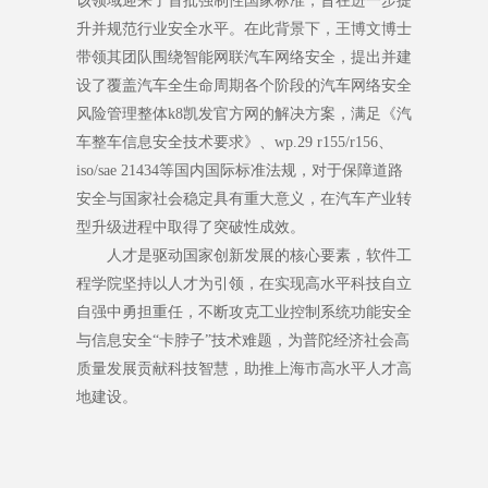
该领域迎来了首批强制性国家标准，旨在进一步提
升并规范行业安全水平。在此背景下，王博文博士
带领其团队围绕智能网联汽车网络安全，提出并建
设了覆盖汽车全生命周期各个阶段的汽车网络安全
风险管理整体k8凯发官方网的解决方案，满足《汽
车整车信息安全技术要求》、wp.29 r155/r156、
iso/sae 21434等国内国际标准法规，对于保障道路
安全与国家社会稳定具有重大意义，在汽车产业转
型升级进程中取得了突破性成效。
人才是驱动国家创新发展的核心要素，软件工
程学院坚持以人才为引领，在实现高水平科技自立
自强中勇担重任，不断攻克工业控制系统功能安全
与信息安全“卡脖子”技术难题，为普陀经济社会高
质量发展贡献科技智慧，助推上海市高水平人才高
地建设。