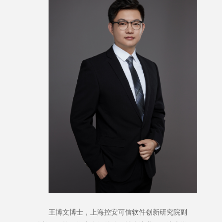
王博文博士，上海控安可信软件创新研究院副