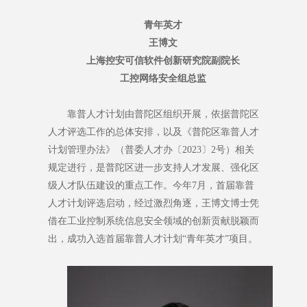
青年英才
王博文
上海控安可信软件创新研究院副院长
工控网络安全组总监
靠普人才计划由普陀区组织开展，依据普陀区
人才评选工作的总体安排，以及《普陀区靠普人才
计划管理办法》（普委人才办〔2023〕2号）相关
规定进行，是普陀区进一步支持人才发展、强化区
级人才队伍建设的重点工作。今年7月，首届靠普
人才计划评选启动，经过激烈角逐，王博文博士凭
借在工业控制系统信息安全领域的创新贡献脱颖而
出，成功入选首届靠普人才计划“青年英才”项目。