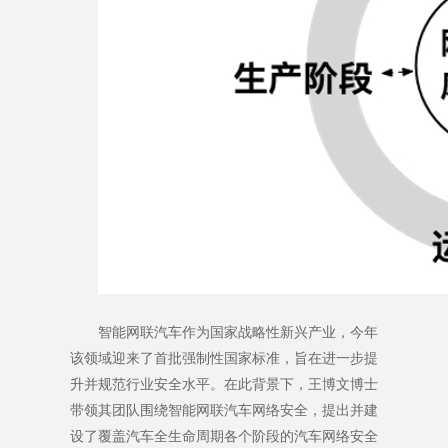
智能网联汽车作为国家战略性新兴产业，今年
该领域迎来了首批强制性国家标准，旨在进一步提
升并规范行业安全水平。在此背景下，王博文博士
带领其团队围绕智能网联汽车网络安全，提出并建
设了覆盖汽车全生命周期各个阶段的汽车网络安全