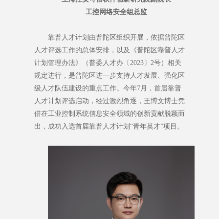
工控网络安全组总监
靠普人才计划由普陀区组织开展，依据普陀区
人才评选工作的总体安排，以及《普陀区靠普人才
计划管理办法》（普委人才办〔2023〕2号）相关
规定进行，是普陀区进一步支持人才发展、强化区
级人才队伍建设的重点工作。今年7月，首届靠普
人才计划评选启动，经过激烈角逐，王博文博士凭
借在工业控制系统信息安全领域的创新贡献脱颖而
出，成功入选首届靠普人才计划“青年英才”项目。