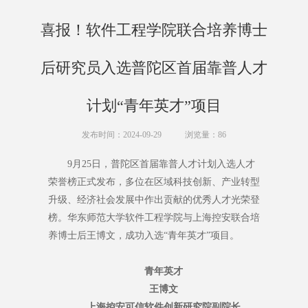
喜报！软件工程学院联合培养博士
后研究员入选普陀区首届靠普人才
计划“青年英才”项目
发布时间：2024-09-29
浏览量：
86
9月25日，普陀区首届靠普人才计划入选人才
荣誉榜正式发布，多位在区域科技创新、产业转型
升级、经济社会发展中作出贡献的优秀人才光荣登
榜。华东师范大学软件工程学院与上海控安联合培
养博士后王博文，成功入选“青年英才”项目。
青年英才
王博文
上海控安可信软件创新研究院副院长