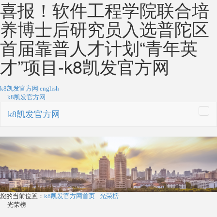
喜报！软件工程学院联合培
养博士后研究员入选普陀区
首届靠普人才计划“青年英
才”项目-k8凯发官方网
k8凯发官方网
|
english
k8凯发官方网
k8凯发官方网
togg
navi
您的当前位置：
k8凯发官方网首页
光荣榜
光荣榜