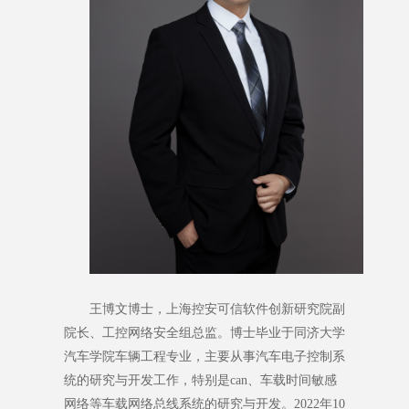
王博文博士，上海控安可信软件创新研究院副
院长、工控网络安全组总监。博士毕业于同济大学
汽车学院车辆工程专业，主要从事汽车电子控制系
统的研究与开发工作，特别是can、车载时间敏感
网络等车载网络总线系统的研究与开发。2022年10