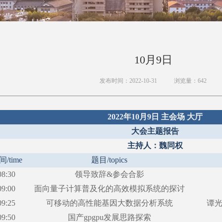
10月9日
发布时间：2022-10-31
浏览量：
642
2022年10月9日 主会场 大厅
大会主题报告
主持人：魏同权
间
/time
题目
/topics
08:30
领导致辞
&参会合影
09:00
面向量子计算普及化的高效模拟系统的探讨
09:25
可移动的高性能基因大数据分析系统
谭
09:50
国产
gpgpu发展思路探索