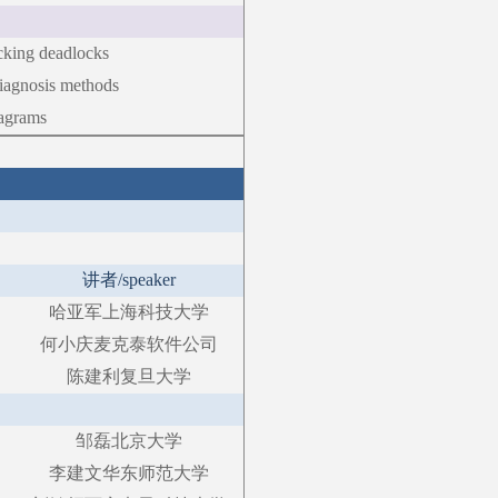
ecking deadlocks
diagnosis methods
iagrams
讲者
/speaker
哈亚军
上海科技大学
何小庆
麦克泰软件公司
陈建利
复旦大学
邹磊
北京大学
李建文
华东师范大学