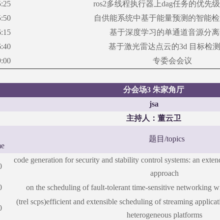
5:25
ros2多线程执行器上dag任务的优先
5:50
自供能系统中基于能量预测的智能检
6:15
基于深度学习的单通道音源分离
6:40
基于激光雷达点云的
3d 目标检
9:00
专委会会议
分会场
3 朱家角厅
jsa
主持人：董云卫
题目
/topics
me
code generation for security and stability control systems: an ext
0
approach
0
on the scheduling of fault-tolerant time-sensitive networking w
(trel scps)efficient and extensible scheduling of streaming appli
0
heterogeneous platforms