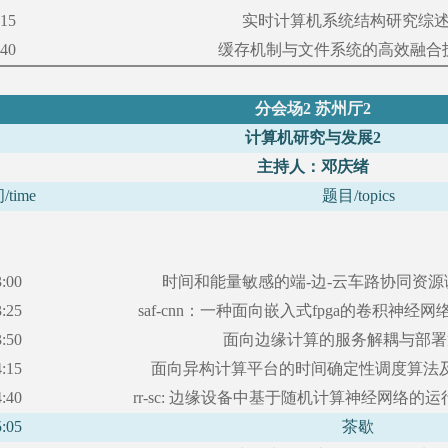
:15
实时计算机系统结构研究综
:40
缓存机制与文件系统的高效融合
分会场
2 苏州厅2
计算机研究与发展
2
主持人：邓庆绪
间
/time
题目
/topics
3:00
时间和能量敏感的端
-边-云车路协同资
3:25
saf-cnn：一种面向嵌入式fpga的卷积神经
3:50
面向边缘计算的服务解耦与部署
4:15
面向异构计算平台的时间确定性调度算法
4:40
rr-sc: 边缘设备中基于随机计算神经网络的
5:05
茶歇