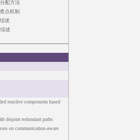
级分配方法
查点机制
综述
测综述
ended reactive components based
ith disjoint redundant paths
cations on communication-aware