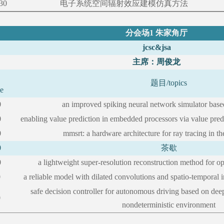
30
电子系统空间辐射效应建模仿真方法
分会场
1 朱家角厅
jcsc&jsa
主席：周俊龙
题目
/topics
me
0
an improved spiking neural network simulator based
0
enabling value prediction in embedded processors via value pred
0
mmsrt: a hardware architecture for ray tracing in 
0
茶歇
0
a lightweight super-resolution reconstruction method for o
0
a reliable model with dilated convolutions and spatio-temporal i
safe decision controller for autonomous driving based on dee
0
nondeterministic environment