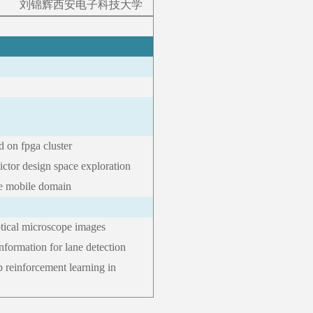
刘锦辉
西安电子科技大学
 on fpga cluster
ictor design space exploration
the mobile domain
ptical microscope images
nformation for lane detection
p reinforcement learning in