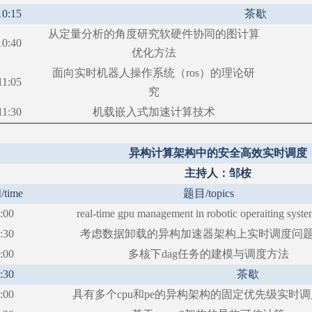
10:15
茶歇
从定量分析的角度研究软硬件协同的图计算
10:40
优化方法
面向实时机器人操作系统（
ros）的理论研
11:05
究
11:30
机载嵌入式加速计算技术
异构计算架构中的安全高效实时调度
主持人：邹桉
间
/time
题目
/topics
:00
real-time gpu management in robotic operaiting syste
:30
考虑数据卸载的异构加速器架构上实时调度问
:00
多核下
dag任务的建模与调度方法
:30
茶歇
:00
具有多个
cpu和pe的异构架构的固定优先级实时