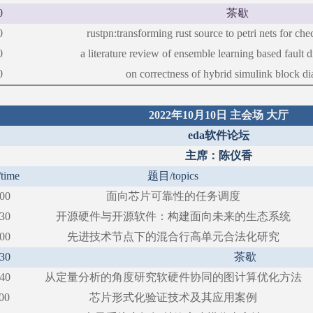
0
茶歇
0
rustpn:transforming rust source to petri nets for ch
0
a literature review of ensemble learning based fault 
0
on correctness of hybrid simulink block d
2022年10月10日 主会场 大厅
eda软件论坛
主席：陈仪香
/time
题目
/topics
:00
面向芯片可靠性的任务调度
:30
开源硬件与开源软件：构建面向未来的生态系统
:00
先进技术节点下的混合行高单元合法化研究
:30
茶歇
:40
从定量分析的角度研究软硬件协同的图计算优化方法
00
芯片形式化验证技术及其应用案例