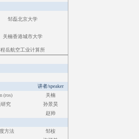
邹磊
北京大学
关楠
香港城市大学
程岳
航空工业计算所
讲者
/speaker
m (ros)
关楠
题研究
孙景昊
赵帅
调度方法
邹桉