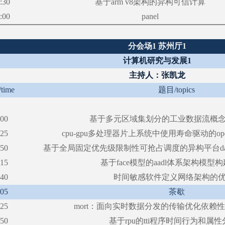
:30
基于
arm v8架构的异构可信计算
:00
panel
分会场
1 苏州厅1
计算机研究与发展
1
主持人：张凯龙
/time
题目
/topics
:00
基于多元区域集划分的工业数据流概
:25
cpu-gpu多处理器片上系统中使用寿命驱动的op
:50
基于全局固定优先级限制性可抢占调度的异构平台
:15
基于
face模型的aadl体系架构模型
:40
时间敏感软件定义网络架构的
:05
茶歇
:25
mort：面向实时数据分发的传输优化依赖
:50
基于
rpu的tti程序时间行为和属