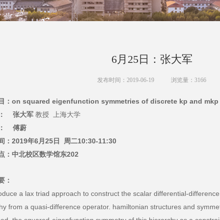
6月25日：张大军
发布时间：2019-06-19
浏览量：
3166
on squared eigenfunction symmetries of discrete kp and mkp
： 张大军
教授 上海大学
： 傅蔚
：2019年6月25日 周二10:30-11:30
点：中北校区数学馆东202
要：
oduce a lax triad approach to construct the scalar differential-differenc
hy from a quasi-difference operator. hamiltonian structures and symmet