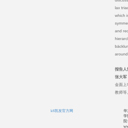
discuss
lax tri
which i
symmetr
and red
hierarc
bäcklun
around
报告人
张大军
金面上
教师等
k8凯发官方网
华
学
院
ww