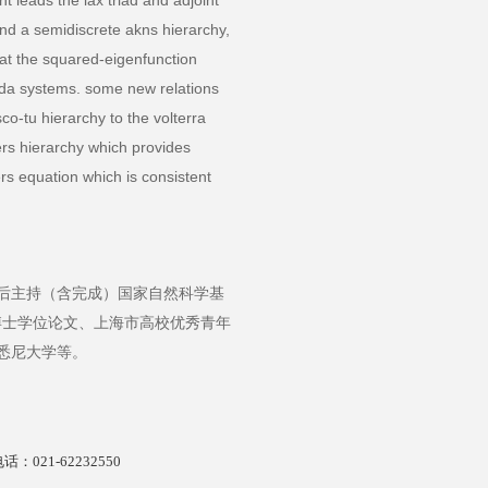
t leads the lax triad and adjoint
 and a semidiscrete akns hierarchy,
hat the squared-eigenfunction
 toda systems. some new relations
co-tu hierarchy to the volterra
gers hierarchy which provides
rs equation which is consistent
后主持（含完成）国家自然科学基
秀博士学位论文、上海市高校优秀青年
悉尼大学等。
话：021-62232550