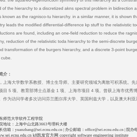
ed. the squared-eigenfunction symmetry of this hierarchy as a constrain
ad of the hierarchy to a discretized akns spectral problem in bidirection
s known as the ragnisco-tu hierarchy. in a similar manner, it is shown t
y leads the modified differential-difference kp stuff to the relativistic
uctions are found, including an one-field reduction to reduce the ragnis
hy, reduction of the relativistic toda hierarchy to the semi-discrete bur
d transformation of the burgers hierarchy, and a discrete 3-point burge
 cube.
简介：
，上海大学数学系教授、博士生导师。主要研究领域为离散可积系统。先
项目 5 项、教育部博士点基金 1 项、上海市项目 4 项。曾获上海市优
。作为访问学者多次访问芬兰图尔库大学、英国利兹大学，以及澳大利亚
东师范大学软件工程学院
院地址：上海中山北路3663号理科大楼
长信箱：
yuanzhang@sei.ecnu.edu.cn
| 办公邮箱：
office@sei.ecnu.edu.cn
| 院办电
w.sei.ecnu.edu.cn k8凯发官方网 copyright software engineering institute