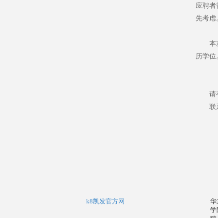
应聘者
先考虑
本
历学位
请
联
k8凯发官方网
华
学