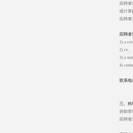
应聘者
或计算
应聘者
应聘者
1) a cov
2) cv,
3) a sta
4) conta
联系电
三、科
协助管
应聘者