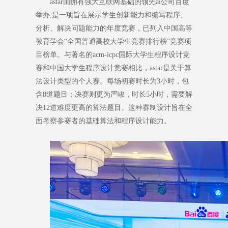
astar由拥有强大互联网基础的领先ai公司百度
举办,是一项旨在展示学生创新能力和编写程序、
分析、解决问题能力的年度竞赛，已列入中国高等
教育学会“全国普通高校大学生竞赛排行榜”竞赛项
目榜单。与著名的acm-icpc国际大学生程序设计竞
赛和中国大学生程序设计竞赛相比，astar是关于算
法设计类型的个人赛。每场初赛时长为3小时，包
含8道题目；决赛则更为严峻，时长5小时，需要解
决12道难度更高的算法题目。这种赛制设计旨在全
面考察参赛者的基础算法和程序设计能力。