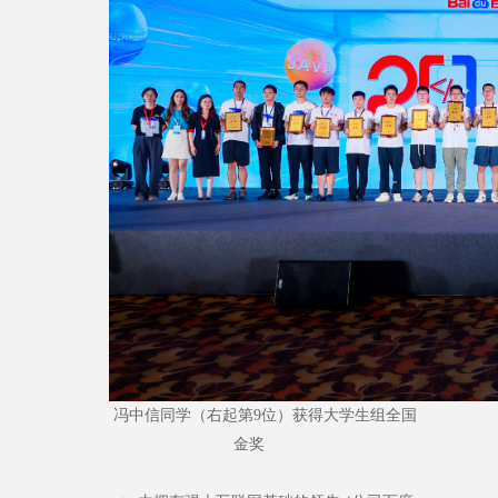
冯中信同学（右起第9位）获得大学生组全国
金奖