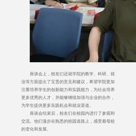
座谈会上，校友们还就学院的教学、科研、就
业等方面提出了宝贵的意见和建议，希望学院更加
注重培养学生的创新能力和实践能力，为社会培养
更多优秀的人才，并能够继续加强与企业的合作，
为学生提供更多实践机会和就业渠道。
座谈会结束后，校友们在校园内进行了参观和
交流。他们漫步在熟悉的校园道路上，感受着母校
的变化和发展。