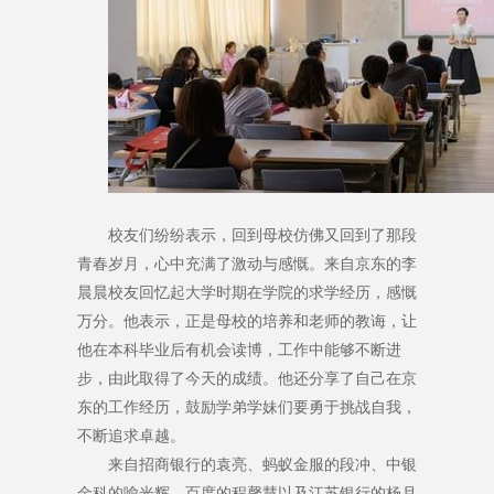
校友们纷纷表示，回到母校仿佛又回到了那段
青春岁月，心中充满了激动与感慨。来自京东的李
晨晨校友回忆起大学时期在学院的求学经历，感慨
万分。他表示，正是母校的培养和老师的教诲，让
他在本科毕业后有机会读博，工作中能够不断进
步，由此取得了今天的成绩。他还分享了自己在京
东的工作经历，鼓励学弟学妹们要勇于挑战自我，
不断追求卓越。
来自招商银行的袁亮、蚂蚁金服的段冲、中银
金科的喻光辉、百度的程馨慧以及江苏银行的杨月