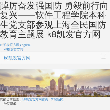
踔厉奋发强国防 勇毅前行向
复兴——软件工程学院本科
生党支部参观上海全民国防
教育主题展-k8凯发官方网
k8凯发官方网
|
english
k8凯发官方网
k8凯发官方网
togg
navi
您的当前位置：
k8凯发官方网首页
学院新闻
学院新闻