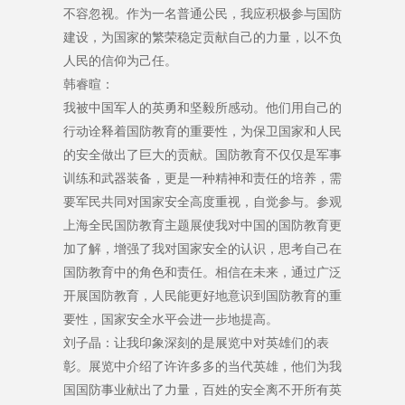
不容忽视。作为一名普通公民，我应积极参与国防
建设，为国家的繁荣稳定贡献自己的力量，以不负
人民的信仰为己任。
韩睿暄：
我被中国军人的英勇和坚毅所感动。他们用自己的
行动诠释着国防教育的重要性，为保卫国家和人民
的安全做出了巨大的贡献。国防教育不仅仅是军事
训练和武器装备，更是一种精神和责任的培养，需
要军民共同对国家安全高度重视，自觉参与。参观
上海全民国防教育主题展使我对中国的国防教育更
加了解，增强了我对国家安全的认识，思考自己在
国防教育中的角色和责任。相信在未来，通过广泛
开展国防教育，人民能更好地意识到国防教育的重
要性，国家安全水平会进一步地提高。
刘子晶：
让我印象深刻的是展览中对英雄们的表
彰。展览中介绍了许许多多的当代英雄，他们为我
国国防事业献出了力量，百姓的安全离不开所有英