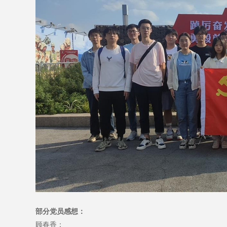
部分党员感想：
顾春香：