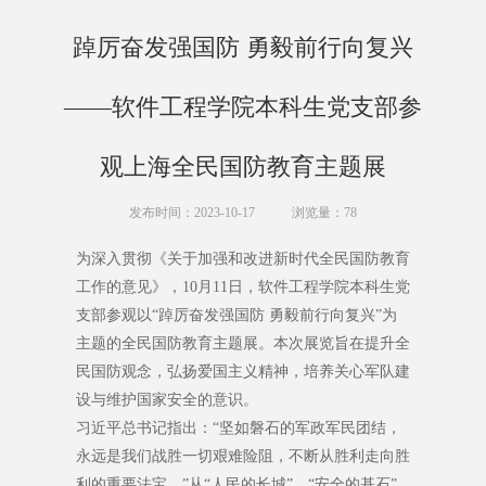
踔厉奋发强国防 勇毅前行向复兴
——软件工程学院本科生党支部参
观上海全民国防教育主题展
发布时间：2023-10-17
浏览量：
78
为深入贯彻《关于加强和改进新时代全民国防教育
工作的意见》，10月11日，软件工程学院本科生党
支部参观以“踔厉奋发强国防 勇毅前行向复兴”为
主题的全民国防教育主题展。本次展览旨在提升全
民国防观念，弘扬爱国主义精神，培养关心军队建
设与维护国家安全的意识。
习近平总书记指出：“坚如磐石的军政军民团结，
永远是我们战胜一切艰难险阻，不断从胜利走向胜
利的重要法宝。”从“人民的长城”、“安全的基石”