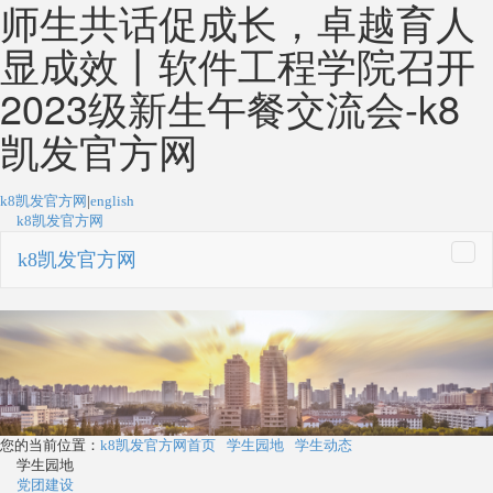
师生共话促成长，卓越育人
显成效丨软件工程学院召开
2023级新生午餐交流会-k8
凯发官方网
k8凯发官方网
|
english
k8凯发官方网
k8凯发官方网
togg
navi
您的当前位置：
k8凯发官方网首页
学生园地
学生动态
学生园地
党团建设