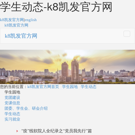
学生动态-k8凯发官方网
k8凯发官方网
|
english
k8凯发官方网
k8凯发官方网
togg
navi
您的当前位置：
k8凯发官方网首页
学生园地
学生动态
学生园地
党团建设
党课信息
团委、学生会、研会介绍
学生动态
实习就业
“疫”线软院人全纪录之“党员我先行”篇