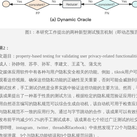
图1：本研究工作提出的两种新型测试预言机制（即动态预
果2：
目：property-based testing for validating user privacy-related functionalitie
成人：孙静翎、苏亭、孙军、李建文、王孟飞、蒲戈光
交媒体应用软件中有各种与用户隐私安全相关的功能。例如，tiktok用
观看这些视频。确保这些隐私功能的正确性至关重要，否则可能会威胁到
测试技术，手工测试仍然是业界实践中验证这些功能的主要方法。然而，
该成果提出了一种基于性质的测试方法，根据给定的隐私规范验证应用行
用自然语言编写的隐私规范可以综合生成自动机，该自动机可用于检查应
与隐私规范不一致的应用行为。通过与字节跳动的合作，该成果可以有效
发布前平均减少95.2%的手工测试成本。该成果在七个经过广泛测试的社交媒
哔哩、instagram、twitter、threads和facebook）中依然发现了
数据泄露、9个与隐私功能错误和9个隐私规范问题）。