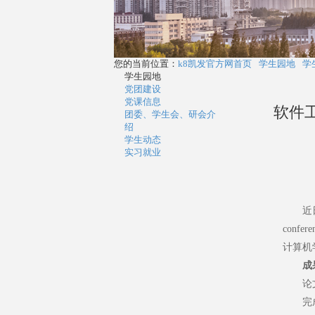
您的当前位置：
k8凯发官方网首页
学生园地
学
学生园地
党团建设
党课信息
软件工
团委、学生会、研会介
绍
学生动态
实习就业
近
confe
计算机
成
论文
完