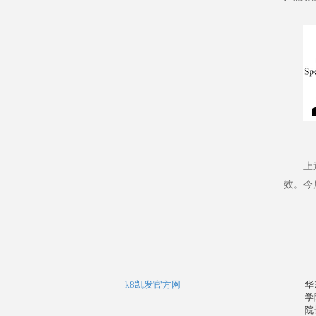
上
效。今
k8凯发官方网
华
学
院