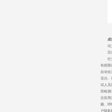
成
论文题
完
社
有权限
自动化
充分。
试人员
而检测
次应用
频、哔哩
户隐私