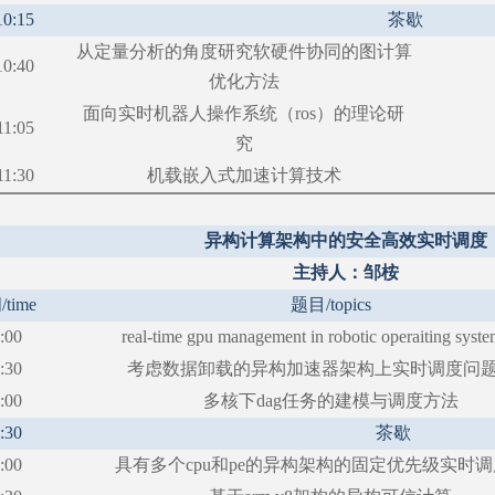
10:15
茶歇
从定量分析的角度研究软硬件协同的图计算
10:40
优化方法
面向实时机器人操作系统（
ros）的理论研
11:05
究
11:30
机载嵌入式加速计算技术
异构计算架构中的安全高效实时调度
主持人：邹桉
间
/time
题目
/topics
:00
real-time gpu management in robotic operaiting syste
:30
考虑数据卸载的异构加速器架构上实时调度问
:00
多核下
dag任务的建模与调度方法
:30
茶歇
:00
具有多个
cpu和pe的异构架构的固定优先级实时