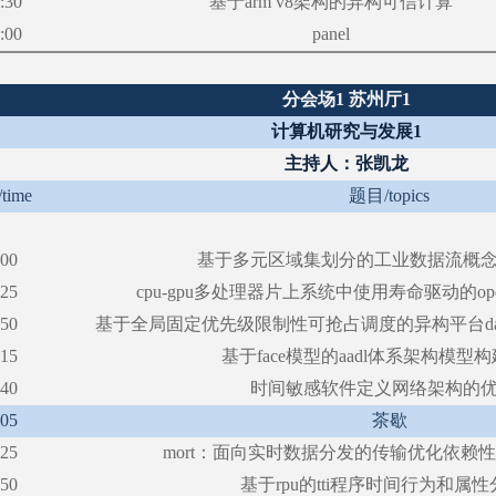
:30
基于
arm v8架构的异构可信计算
:00
panel
分会场
1 苏州厅1
计算机研究与发展
1
主持人：张凯龙
/time
题目
/topics
:00
基于多元区域集划分的工业数据流概
:25
cpu-gpu多处理器片上系统中使用寿命驱动的op
:50
基于全局固定优先级限制性可抢占调度的异构平台
:15
基于
face模型的aadl体系架构模型
:40
时间敏感软件定义网络架构的
:05
茶歇
:25
mort：面向实时数据分发的传输优化依赖
:50
基于
rpu的tti程序时间行为和属