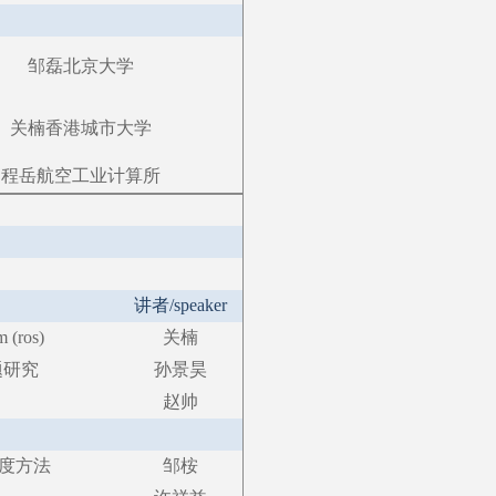
邹磊
北京大学
关楠
香港城市大学
程岳
航空工业计算所
讲者
/speaker
m (ros)
关楠
题研究
孙景昊
赵帅
调度方法
邹桉