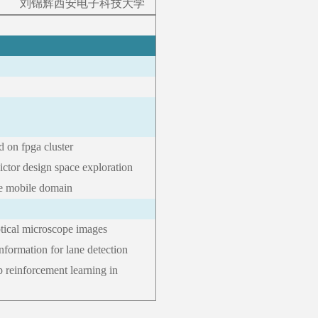
刘锦辉
西安电子科技大学
 on fpga cluster
ictor design space exploration
the mobile domain
ptical microscope images
nformation for lane detection
p reinforcement learning in