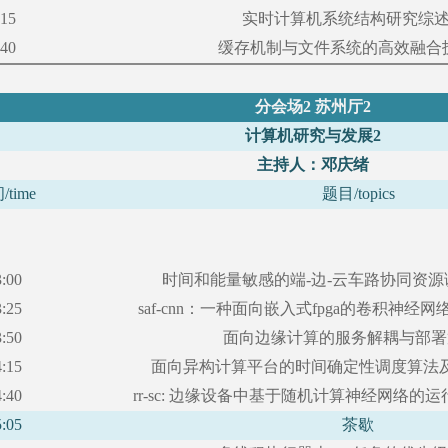
:15
实时计算机系统结构研究综
:40
缓存机制与文件系统的高效融合
分会场
2 苏州厅2
计算机研究与发展
2
主持人：邓庆绪
间
/time
题目
/topics
3:00
时间和能量敏感的端
-边-云车路协同资
3:25
saf-cnn：一种面向嵌入式fpga的卷积神经
3:50
面向边缘计算的服务解耦与部署
4:15
面向异构计算平台的时间确定性调度算法
4:40
rr-sc: 边缘设备中基于随机计算神经网络的
5:05
茶歇