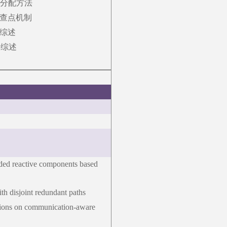
级分配方法
查点机制
综述
测综述
ended reactive components based
ith disjoint redundant paths
cations on communication-aware