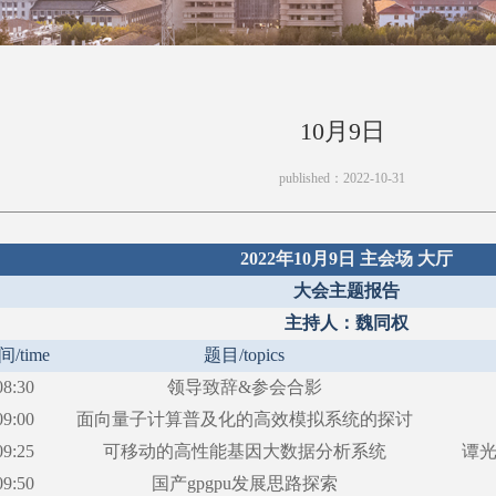
10月9日
published：2022-10-31
2022年10月9日 主会场 大厅
大会主题报告
主持人：魏同权
间
/time
题目
/topics
08:30
领导致辞
&参会合影
09:00
面向量子计算普及化的高效模拟系统的探讨
09:25
可移动的高性能基因大数据分析系统
谭
09:50
国产
gpgpu发展思路探索