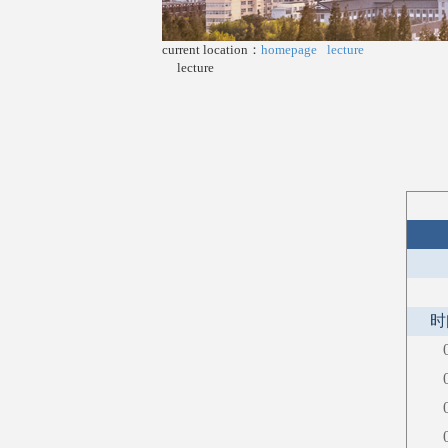
current location：
homepage
lecture
lecture
时