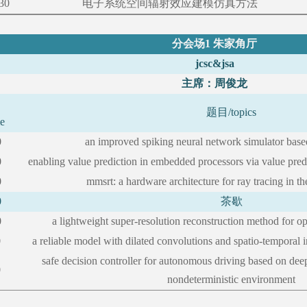
30
电子系统空间辐射效应建模仿真方法
分会场
1 朱家角厅
jcsc&jsa
主席：周俊龙
题目
/topics
me
0
an improved spiking neural network simulator based
0
enabling value prediction in embedded processors via value pred
0
mmsrt: a hardware architecture for ray tracing in 
0
茶歇
0
a lightweight super-resolution reconstruction method for o
0
a reliable model with dilated convolutions and spatio-temporal i
safe decision controller for autonomous driving based on dee
0
nondeterministic environment