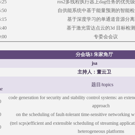
5:25
ros2多线程执行器上dag任务的优先
5:50
自供能系统中基于能量预测的智能检
6:15
基于深度学习的单通道音源分离
6:40
基于激光雷达点云的
3d 目标检
9:00
专委会会议
分会场
3 朱家角厅
jsa
主持人：董云卫
题目
/topics
me
code generation for security and stability control systems: an ext
0
approach
0
on the scheduling of fault-tolerant time-sensitive networking w
(trel scps)efficient and extensible scheduling of streaming appli
0
heterogeneous platforms