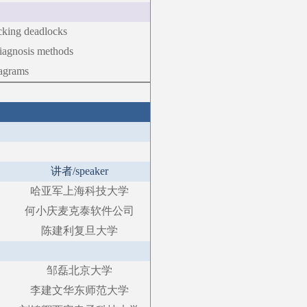
ecking deadlocks
diagnosis methods
iagrams
讲者
/speaker
哈亚军
上海科技大学
何小庆
麦克泰软件公司
陈建利
复旦大学
邹磊
北京大学
李建文
华东师范大学