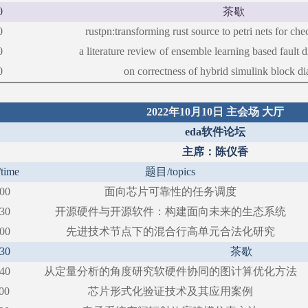
0
茶歇
0
rustpn:transforming rust source to petri nets for ch
0
a literature review of ensemble learning based fault 
0
on correctness of hybrid simulink block d
2022年10月10日 主会场 大厅
eda软件论坛
主席：陈仪香
/time
题目
/topics
:00
面向芯片可靠性的任务调度
:30
开源硬件与开源软件：构建面向未来的生态系统
:00
先进技术节点下的混合行高单元合法化研究
:30
茶歇
:40
从定量分析的角度研究软硬件协同的图计算优化方法
00
芯片形式化验证技术及其应用案例